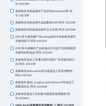
13-亚马逊A+页面商品描述管理器
甘-202308
14-Amazon Vine
卖家精灵浏览器插件产品评论Reviews分析-阿
甘-202308
15-秒杀促销Lightning Deal
卖家精灵浏览器插件选品数据分析-阿甘-202308
16-亚马逊优惠券Coupons
卖家精灵浏览器选品插件怎么安装-阿甘-202308
17-亚马逊Prime 专享折扣
2022亚马逊创建产品Listing流程与卖家精灵编写
18-亚马逊管理促销社交媒体促销代码买一赠一
关键词技巧-阿甘-202205
19-亚马逊增长建议与定制商品
2022亚马逊爆款产品的选品方法技巧与卖家精灵
关键词趋势选品-阿甘-202205
20-选品指南针分析产品退货率与转换率
卖家精灵选品工具通过插件选择广告关键词的方
法-阿甘-202108
1 OF 2
卖家精灵Sellersprite亚马逊选品工具使用教程-
阿甘-202105
卖家精灵,船长,Junglescout,Helium10等选品工
具数据对比-阿甘-202008
卖家精灵选品工具的新功能更新使用教程-阿
甘-202003
SellerSprite卖家精灵使用教程-上-阿甘-201909