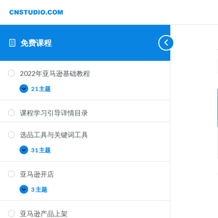
免费课程
2022
选
亚
亚
亚
亚
亚
亚
Expand
Expand
Expand
Expand
Expand
Expand
Collapse
Expand
年
品
马
马
马
马
马
马
2022年亚马逊基础教程
亚
工
逊
逊
逊
逊
逊
逊
马
具
开
产
FBA
广
运
促
21 主题
逊
与
店
品
发
告
营
销
基
关
上
货
础
键
架
课程学习引导详情目录
教
词
程
工
具
选品工具与关键词工具
31 主题
亚马逊开店
3 主题
亚马逊产品上架