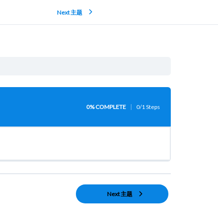
Next 主题
0% COMPLETE
0/1 Steps
Next 主题