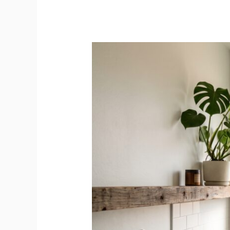
学
Shower
Filter
淋
浴
过
滤
器
在
美
国
悄
悄
爆