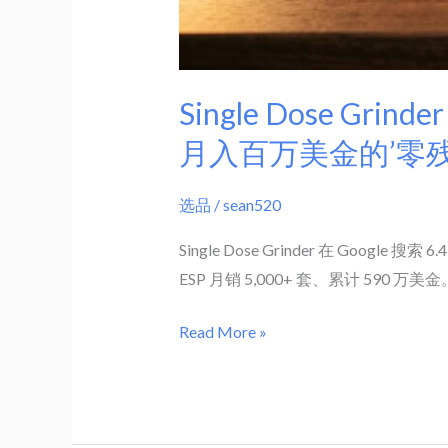
搜
1.4K
+56%，
Single Dose G
亚
马
月入百万美金的’零残
逊
月
选品
/
sean520
入
Single Dose Grinder 在 Google 搜索 
百
ESP 月销 5,000+ 套、累计 5
万
美
Read More »
金
的’零
残
留’哲