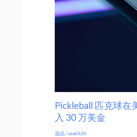
火
了
｜
Google
8.4M
搜
索
+42%，
亚
马
逊
Pickleball 匹克
爆
款
入 30 万美金
月
入
选品
/
sean520