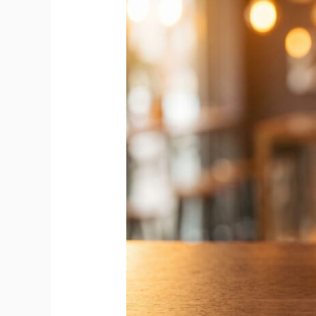
Dose
Grinder
单
份
研
磨
机
在
美
国
悄
悄
爆
发
｜
月