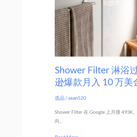
火
｜
Google
493K
搜
索
+42%，
Shower Filter
亚
马
逊爆款月入 10 万美
逊
爆
选品
/
sean520
款
Shower Filter 在 Google
月
向。
入
10
Read More »