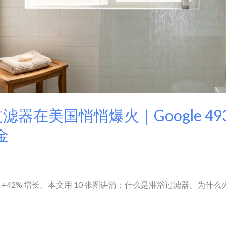
 淋浴过滤器在美国悄悄爆火｜Google 4
金
 上月搜 493K、+42% 增长。本文用 10 张图讲清：什么是淋浴过滤