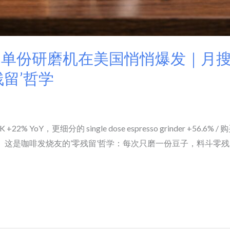
rinder 单份研磨机在美国悄悄爆发｜月搜
留’哲学
6.4K +22% YoY，更细分的 single dose espresso grinder +56.6%
90 万美金。这是咖啡发烧友的’零残留’哲学：每次只磨一份豆子，料斗