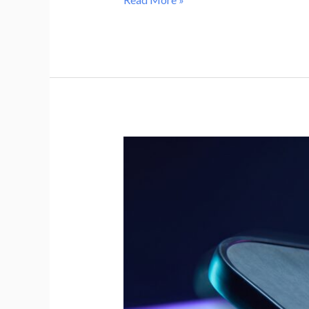
万
美
金
Pickleball
匹
克
球
在
美
国
彻
底