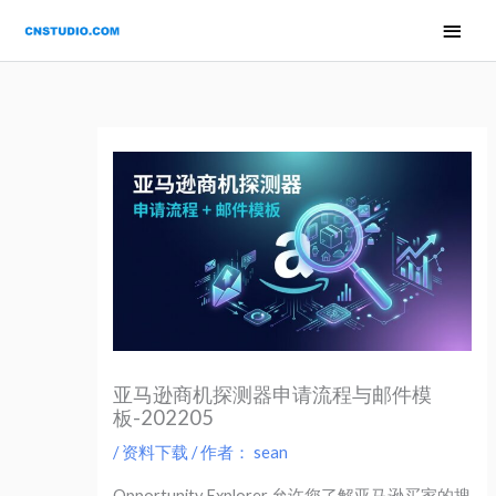
跳
内
主
至
容
菜
内
单
容
亚马逊商机探测器申请流程与邮件模
板-202205
/
资料下载
/ 作者：
sean
Opportunity Explorer 允许您了解亚马逊买家的搜